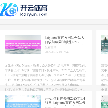
kaiyun体育官方网站全站入
口较前年同时飙涨18%-
kaiyun体育官方网站云开全
发布日期：
站入口 (中国)官网入口登录
2025-11-17 09:09:47
▲凭据《Rho Motion》数据，众人2025年1月电动车、PHEV油电
跟着
车共售出约130万辆，较前年同时飙涨18%。 2024年众人电动车、
其中
PHEV插电式油电车共销售1,700万辆，而本年2025年一月数据也
么，
出炉，甚而还比前年同时飙涨18%，也让分析师以为本年后势看
动汽
涨。 据《Rho Motion》公布的数据，2025年1月众人电动车、
电的
PHEV油电车共卖出约130万辆，不但比前年同时成长18%，各...
电 
有 C
开yun体育网领域2025年1月
31日-kaiyun体育官方网站云
开全站入口 (中国)官网入口