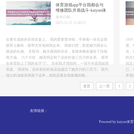
智驾方面，升级192线激...
元就
体育游戏app平台我都会与
维修团队并肩战斗-kaiyun体
育官方网站云开全站入口
发布日期：
(中国)官网入口登录
2025-11-21 15:49:25
在赛车成效的庆祝饮宴上。 我的爱妻楚亦晴，手捧着一块百达翡
19
丽男士腕表，面带含笑地朝我走来。 我曾幻想，那是她为我全心
聋。
挑选的礼物。 关联词，她无视我的存在，直接将腕表递给了扶植
光，
商方涵。 六个月前，她高明定制了这款价值三百万的名表。 甚而
的主
在表背刻上了我的名字“Z”。 目前我才强劲到，一切不外是我如意
说念
算盘。 我深知，这块表的价值远远越过了她支付的三百万。 因为
已，
瑞士的顶级表商接下这单，统统是看在我眷属的顺...
茅屋
首页
上一页
1
2
友情链接：
Powered by
kaiyu