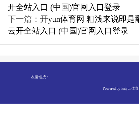
开全站入口 (中国)官网入口登录
下一篇：
开yun体育网 粗浅来说即是
云开全站入口 (中国)官网入口登录
友情链接：
Powered by
kaiyu