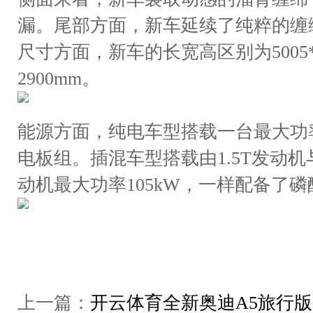
漏。尾部方面，新车延续了纯粹的缠
尺寸方面，新车的长宽高区别为5005*19
2900mm。
能源方面，纯电车型搭载一台最大功率
电板组。插混车型搭载由1.5T发动
动机最大功率105kW，一样配备了
上一篇：
开云体育全新奥迪A5旅行版实