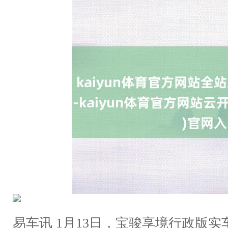
易车讯 1月13日，宝骏享境行政版