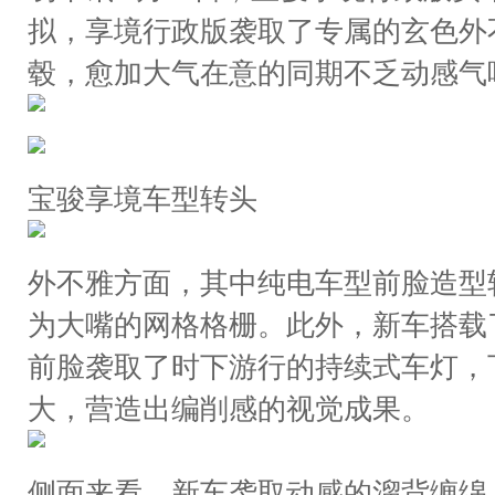
拟，享境行政版袭取了专属的玄色外
毂，愈加大气在意的同期不乏动感气
宝骏享境车型转头
外不雅方面，其中纯电车型前脸造型
为大嘴的网格格栅。此外，新车搭载
前脸袭取了时下游行的持续式车灯，
大，营造出编削感的视觉成果。
侧面来看，新车袭取动感的溜背缠绵