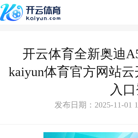
开云体育全新奥迪A
kaiyun体育官方网站
入口
发布日期：2025-11-01