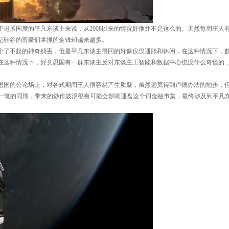
进展国度的平凡东谈主来说，从2008以来的情况好像并不是这么的。天然每周王人
是硅谷的富豪们掌抓的金钱却越来越多。
是个了不起的神奇残害，但是平凡东谈主得回的好像仅仅通胀和休闲，在这种情况下，
在这种情况下，好意思国有一群东谈主反对东谈主工智能和数据中心也没什么奇怪的
思国的公论场上，对各式期间王人很容易产生质疑，虽然远莫得到卢德办法的地步，
大赚一笔的同期，带来的炒作波浪很有可能会影响通盘这个词金融市集，最终涉及到平凡