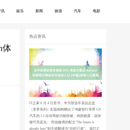
资讯
娱乐
新闻
旅游
汽车
电影
热点资讯
n体
IT之家 8 月 4 日音书，华为智选车居品总监
（享界系列）彭磊刚刚晒出了鸿蒙智行享界 G9
汽车的 L3 自动驾驶功能按键。画面败露，该按
键可亮蓝光。 而他微博的配文“The future is
already here”则不错翻译为“往时已来”。 据IT之