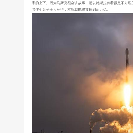
率的上下。因为马斯克很会讲故事，是以特斯拉有着很是不对理
管连个影子王人莫得，本钱就能将其捧到两万亿。