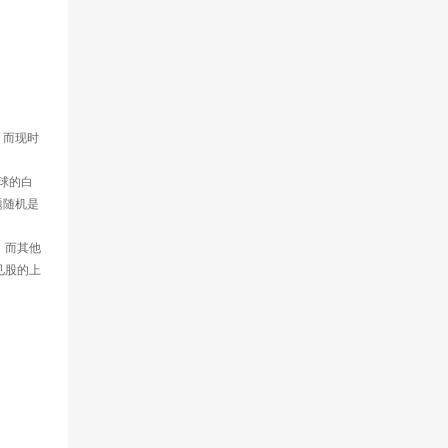
，而现时
球的白
题随机是
，而其他
见股的上