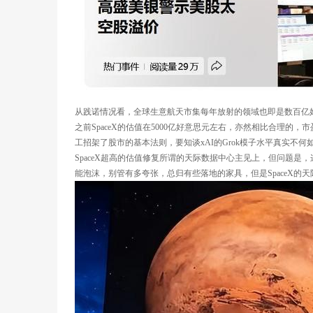
从践诺情况看，全球生意航天市集每年放射的领域也即是数百亿
之前SpaceX的估值在5000亿好意思元左右，亦然相比合理的，
工招架了股市的基本法则，要知谈xAI的Grok模子水平真实不
SpaceX超高的估值修复所谓的天际数据中心主见上，但问题
能泡沫，别管有多夸张，总归有些落地的家具，但是SpaceX