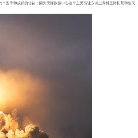
的市盈率和成群的信徒；因为天际数据中心这个主见能让东谈主意料星际拓荒和殖民