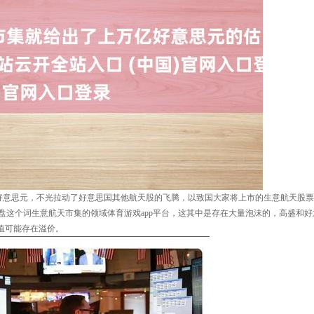
万亿好意思元，不光拉动了好意思国其他航天股的飞腾，以致国大家将上市的生意航天股
身和通盘这个词生意航天市集的领域体育游戏app平台，这其中是存在大量泡沫的，高盛和
值可能存在溢价。