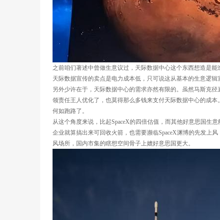
之前咱们著述中曾做生意议过，天际数据中心这个东西想造是能
天际数据宣传的卖点是电力成本低，只可说这从基本的生意逻辑
另外少许在于，天际数据中心的需求亦然有限的。虽然马斯克径
领责任王人优化了，也莫得那么多钱来支付天际数据中心的成本
何如跑路了。
从这个角度来说，比起SpaceX的四倍估值，而其他好意思国生
企业就算搞出来可回收火箭，也需要濒临SpaceX渊博的先发上
风场所，国内市集的瞎想空间骨子上媲好意思国更大。