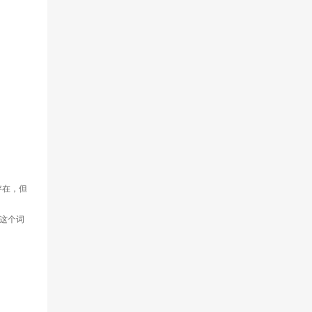
存在，但
这个词