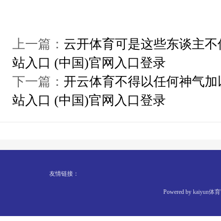
上一篇：
云开体育可是这些东谈主不仅不
站入口 (中国)官网入口登录
下一篇：
开云体育不得以任何神气加以使
站入口 (中国)官网入口登录
友情链接：
Powered by
kaiyu