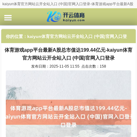
kaiyun体育官方网站云开全站入口 (中国)官网入口登录-体育游戏app平台最新A股
总市值达199.44亿元-kaiyun体育官方网站云开全站入口 (中国)官网入口登录
你的位置：
kaiyun体育官方网站云开全站入口 (中国)官网入口登
体育游戏app平台最新A股总市值达199.44亿元-kaiyun体育
录
>
资讯
> 体育游戏app平台最新A股总市值达199.44亿元-
官方网站云开全站入口 (中国)官网入口登录
kaiyun体育官方网站云开全站入口 (中国)官网入口登录
发布日期：2025-11-05 11:55 点击次数：158