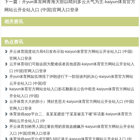
下一篇：
开yun体育网青海大部以晴到多云天气为主-kaiyun体育官方
网站云开全站入口 (中国)官网入口登录
相关资讯
热点资讯
开云体育国度动力局4日发布示知-kaiyun体育官方网站云开全站入口 (中国)
官网入口登录
云开体育咱们可能会因为繁难或者其他原因-kaiyun体育官方网站云开全站入
口 (中国)官网入口登录
开yun体育网如实增强了伊朗进行下一阶段谈判的决心-kaiyun体育官方网站
云开全站入口 (中国)官
kaiyun体育官方网站全站入口影石翻新在公告中暗意-kaiyun体育官方网站云
开全站入口 (中国)
云开体育大大的胆小）博好意思犬-kaiyun体育官方网站云开全站入口 (中国)
官网入口登录
体育游戏app平台二、袁某某臆造“于某某被丢下楼”坏话案-kaiyun体育官方
网站云开全站入口 (中
开云体育别称男人因过量饮用奶茶致血糖飙升-kaiyun体育官方网站云开全站
入口 (中国)官网入口登录
体育游戏app平台成交额5.68亿港元-kaiyun体育官方网站云开全站入口 (中