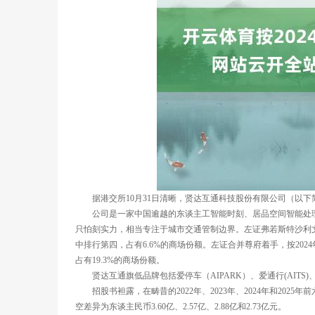
据港交所10月31日清晰，贤达互通科技股份有限公司（以下
公司是一家中国逾越的东谈主工智能时刻、居品空间智能处理
只怕刻实力，相当专注于城市交通管制边界。左证弗若斯特沙利文
中排行第四，占有6.6%的商场份额。左证合并尊府着手，按20
占有19.3%的商场份额。
贤达互通旗低品牌包括爱停车（AIPARK）、爱通行(AITS)、
招股书袒露，在畴昔的2022年、2023年、2024年和2025年前
空差异为东谈主民币3.60亿、2.57亿、2.88亿和2.73亿元。