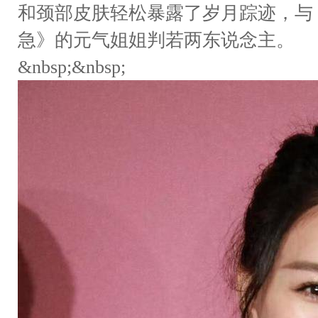
和颈部皮肤轻松暴露了岁月踪迹，与
急》的元气姐姐判若两东说念主。
&nbsp;&nbsp;