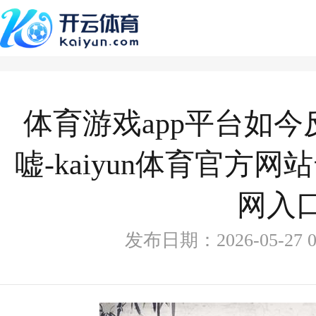
体育游戏app平台如
嘘-kaiyun体育官方网
网入
发布日期：2026-05-27