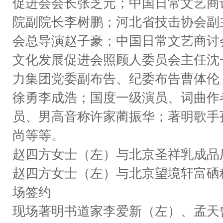
促进会会长张芝元；中国日常文艺商
院副院长李树鹏；河北省技击协会副
会总导演赵子豪；中国日常文艺商讨
文化发展促进会照顾人委员会主任沈
力集团党委副布告、纪委布告曹体伦
徐勇李成浩；国度一级演员、词曲作
员、男高音称许家蔺振华；著明歌手
尚等等。
赵四方女士（左）与北京圣祥乳成品
赵四方女士（左）与北京望境轩富硒
场签约
现场著明书道家李爱新（左）、孟天