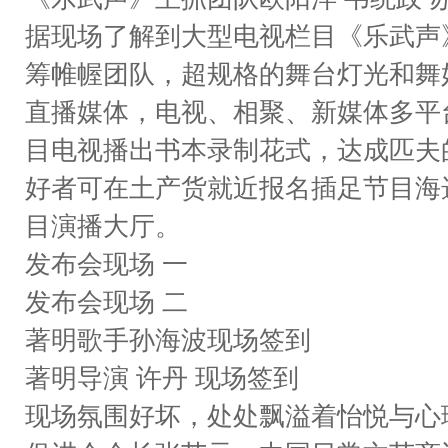
据现场了解到大型电视栏目《乐武声
筹帷幄团队，超规格的舞台灯光和舞
直播媒体，电视、相聚、新媒体多平
目电视播出书本录制花式，达成匹夫
好者可在土产货就近报名插足节目海
目演播大厅。
发布会现场 一
发布会现场 二
著明歌手孙海波现场签到
著明导演 许丹 现场签到
现场氛围好坏，处处飘溢着怡悦与心