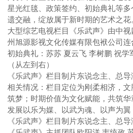
星光红毯、政策签约、初始典礼等多
遗交融，绽放属于新时期的艺术之花
大型综艺电视栏目《乐武声》由中视
州旭源影视文化传媒有限包袱公司连
初始典礼：苏苏 夏云飞 李树鹏 祝学军
（从左到右）
《乐武声》栏目制片东说念主、总导
相关情况：栏目定位为刚柔相济，文
筑梦；时期价值为文化赋能，共筑华
发展以乐为媒、以武为魂、以声为翼
《乐武声》栏目制片东说念主、总导
《乐武声》主抓团队欧阳洋 韦统政 