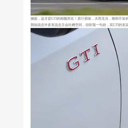
侧面，这才是GTI的精髓所在！原汁原味，大而无当，饱和不加
我知说念许多东说念主会吐槽空间，但听我一句劝，买GTI的东