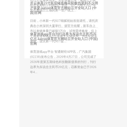
开云体育21寸双层铸造梅花轮毂也受到不少用
的开采和职工仍由日产管控，日产力图于2027年
户喜爱-kaiyun体育官方网站云开全站入口 (中
度在桑德兰工场的第一世产线上...
国)官网
日前，小米新一代SU7细腻初始首批请托，请托庆
典在小米深圳大厦举行。据官方炫耀，新车自上
市以来锁单量已破裂3万台，试驾需求焕发，仅上
体育游戏app平台刊行边界为东说念主民币20
个周末便有跳跃5万东谈主完成试驾。为优化提车
亿元-kaiyun体育官方网站云开全站入口 (中国)
体验，这次新一代SU7提...
官网
体育游戏app平台 智通财经APP讯，广汽集团
(02238)发布公告，2026年4月27日，公司完成了
2026年度第五期绿色科技翻新债券的刊行，刊行
边界为东说念主民币20亿元，召募资金已于2026
年4...