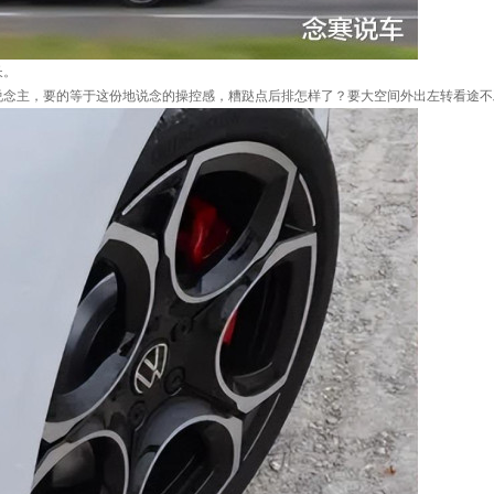
长。
说念主，要的等于这份地说念的操控感，糟跶点后排怎样了？要大空间外出左转看途不