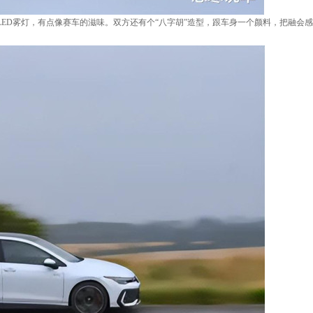
ED雾灯，有点像赛车的滋味。双方还有个“八字胡”造型，跟车身一个颜料，把融会