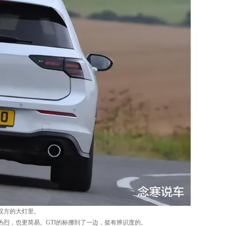
双方的大灯里。
烈，也更简易。GTI的标挪到了一边，挺有辨识度的。