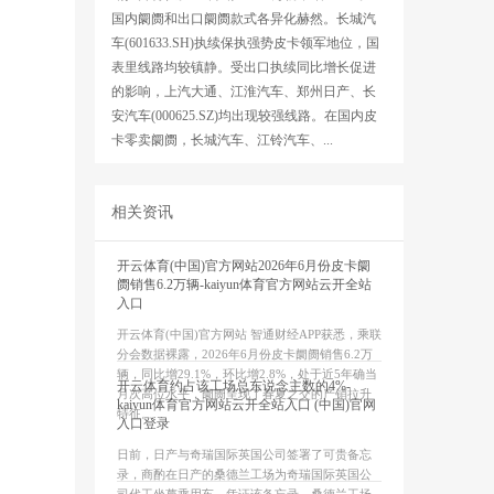
国内阛阓和出口阛阓款式各异化赫然。长城汽
车(601633.SH)执续保执强势皮卡领军地位，国
表里线路均较镇静。受出口执续同比增长促进
的影响，上汽大通、江淮汽车、郑州日产、长
安汽车(000625.SZ)均出现较强线路。在国内皮
卡零卖阛阓，长城汽车、江铃汽车、...
相关资讯
开云体育(中国)官方网站2026年6月份皮卡阛
阓销售6.2万辆-kaiyun体育官方网站云开全站
入口
开云体育(中国)官方网站 智通财经APP获悉，乘联
分会数据裸露，2026年6月份皮卡阛阓销售6.2万
辆，同比增29.1%，环比增2.8%，处于近5年确当
开云体育约占该工场总东说念主数的4%-
月次高位水平，阛阓呈现了春夏之交的产销拉升
kaiyun体育官方网站云开全站入口 (中国)官网
特征。...
入口登录
日前，日产与奇瑞国际英国公司签署了可贵备忘
录，商酌在日产的桑德兰工场为奇瑞国际英国公
司代工坐蓐乘用车。凭证该备忘录，桑德兰工场