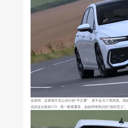
先讲明，念寒我可充公内行的“平正费”，更不会为了黑而黑。我
说回这台新款GTI，第一眼看曩昔，如故阿谁熟识的“战役范儿