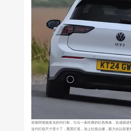
前脸阿谁能发光的内行标，引出一条经典的红色饰条，告成插进
这代灯组尺寸变小了，熏黑打底，加上红线点缀，眼力比以前更热