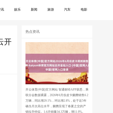
资讯
娱乐
新闻
旅游
汽车
电影
热点资讯
云开
开云体育(中国)官方网站 智通财经APP获悉，乘
联分会数据裸露，2026年6月份皮卡阛阓销售6.2
万辆，同比增29.1%，环比增2.8%，处于近5年
确当月次高位水平，阛阓呈现了春夏之交的产
销拉升特征。1-6月销量34.3万辆，增11.9%。