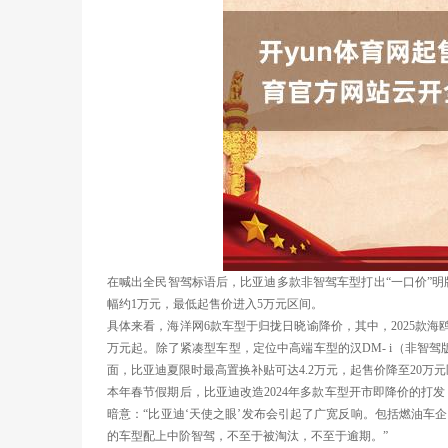
在喊出全民智驾标语后，比亚迪多款非智驾车型打出“一口价”明
幅约1万元，最低起售价进入5万元区间。
具体来看，海洋网6款车型于归拢日晓谕降价，其中，2025款海鸥（
万元起。除了紧凑型车型，定位中高端车型的汉DM- i（非智驾
面，比亚迪夏限时最高置换补贴可达4.2万元，起售价降至20万
本年春节假期后，比亚迪改造2024年多款车型开市即降价的打
暗意：“比亚迪‘天使之眼’发布会引起了广宽反响。包括燃油车
的车型配上中阶智驾，不至于被淘汰，不至于逾期。”