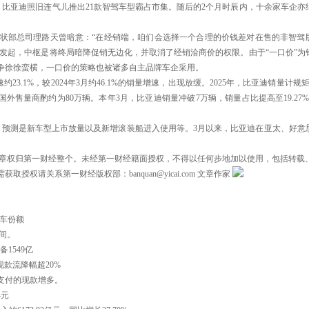
时，比亚迪照旧连气儿推出21款智驾车型霸占市集。随后的2个月时辰内，十余家车企亦
状部总司理路天曾暗意：“在经销端，咱们会选择一个合理的价钱差对在售的非智驾
球发起，中枢是将终局暗降促销无边化，并取消了经销洽商价的权限。由于“一口价”为
争徐徐蛮横，一口价的策略也被诸多自主品牌车企采用。
约23.1%，较2024年3月约46.1%的销量增速，出现放缓。2025年，比亚迪销量计规矩
外售量商酌约为80万辆。本年3月，比亚迪销量冲破7万辆，销量占比提高至19.27%
，预测是新车型上市放量以及新增滚装船进入使用等。3月以来，比亚迪在亚太、好意
文章权归第一财经整个。未经第一财经籍面授权，不得以任何步地加以使用，包括转载
请关系第一财经版权部：banquan@yicai.com 文章作家
华车份额
间。
1549亿
现款流降幅超20%
支付的现款增多。
4元