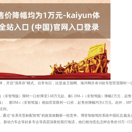
牌，开启“清库存”模式。往常旬日，比亚迪王朝网、海洋网共有10款车型官宣限时一
非智驾版）限时一口价降至5.68万元起。秦L DM- i（非智驾版）降幅1万元，起售价
版）、唐DM-i（非智驾版）相似官宣限时一口价，起售价降幅均为1万元。此外，MP
元区间。
发，通过“全系车型标配智驾”的政策掀翻新一轮竞争。博世智能驾控系统中国区总裁吴
企、新动力车企等好多车企等高层深夜给我打电话，他们相当慌乱怎样在售价10万~15