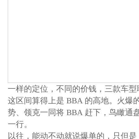
一样的定位，不同的价钱，三款车型联手
这区间算得上是 BBA 的高地。火
势、领克一同将 BBA 赶下，鸟瞰
一行。
以往，能动不动就说爆单的，只但是 10