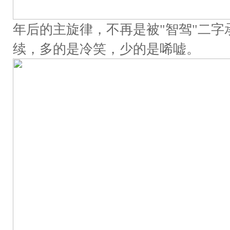
年后的主旋律，不再是被"智驾"二
续，多的是冷笑，少的是唏嘘。