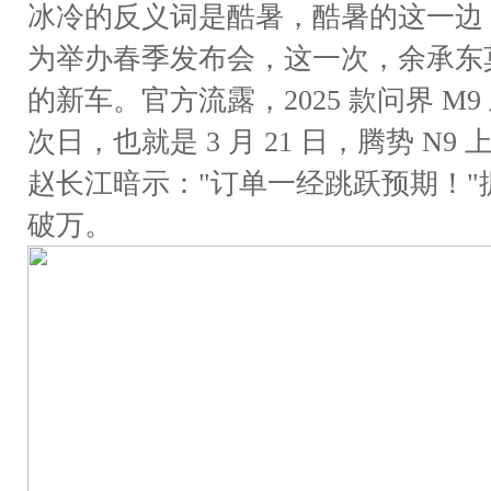
冰冷的反义词是酷暑，酷暑的这一边，如
为举办春季发布会，这一次，余承东
的新车。官方流露，2025 款问界 M9 上
次日，也就是 3 月 21 日，腾势 
赵长江暗示："订单一经跳跃预期！
破万。