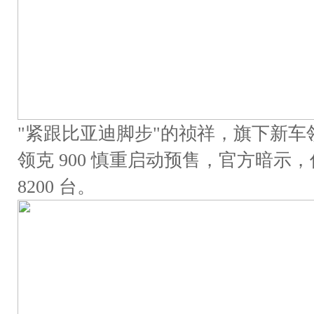
"紧跟比亚迪脚步"的祯祥，旗下新车领克 
领克 900 慎重启动预售，官方暗
8200 台。