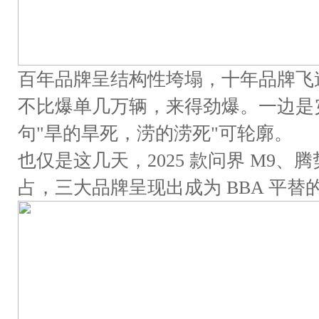
百年品牌呈结构性垮塌，十年品牌飞速
不比爆单几万辆，来得劲爆。一边是
句"旱的旱死，涝的涝死"可轮廓。
也仅是这几天，2025 款问界 M9、腾
占，三大品牌呈现出成为 BBA 平替