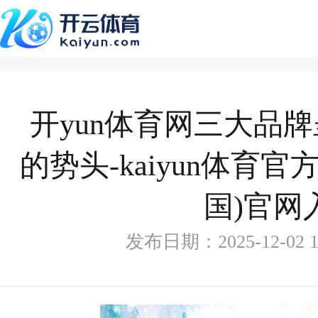
开yun体育网三大品牌
的势头-kaiyun体育
国)官网
发布日期：2025-12-02