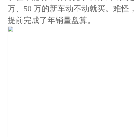
万、50 万的新车动不动就买。难怪，订价跳
提前完成了年销量盘算。