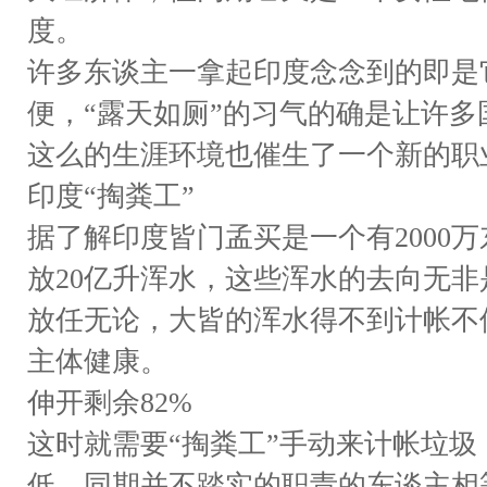
度。
许多东谈主一拿起印度念念到的即是
便，“露天如厕”的习气的确是让许多
这么的生涯环境也催生了一个新的职业
印度“掏粪工”
据了解印度皆门孟买是一个有2000
放20亿升浑水，这些浑水的去向无
放任无论，大皆的浑水得不到计帐不
主体健康。
伸开剩余82%
这时就需要“掏粪工”手动来计帐垃
低，同期并不踏实的职责的东谈主相