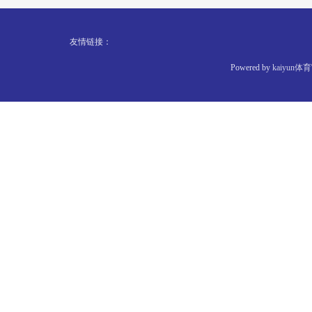
友情链接：
Powered by
kaiyu