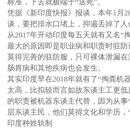
标准，下去就极端于“送死”。
凭据《新印度快报》报谈，本年1月2
谈，要把排水口堵上，抑遏丢掉了人
从2017年开动印度每五天就有又名“
最大的原因即是职业病和职责时驻防
莫得完善的驻防服，只可裸体泄漏在
肠胃病和其他疾病也会发生。
其实印度早在2018年就有了“掏粪
太高，比拟较而言如故东谈主工更低
的职责被机器东谈主代替，因为从事
层东谈主民，他们莫得文化和学历，
印度种姓轨制