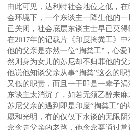
由此可见，达利特社会地位之低，在
会环境下，一个东谈主一降生他的一
已关闭，社会底层东谈主士早已莫得
在2017年的记载片《印度掏粪工》
他的父亲是亦然一位“掏粪工”，心
然则身为女儿的苏尼却不归罪他的父
他说他知谈父亲从事“掏粪”这么的
又低的职责，而且一干即是一辈子涓
东谈主太消沉了，如若无须乙醇来麻
苏尼父亲的遇到即是印度“掏粪工”
愿和光明，有的仅仅下水谈的无限阴
念念走父亲的老路，他念念要通过常