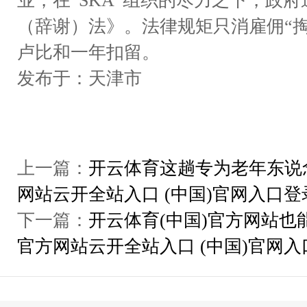
业，在“SKA”组织的尽力之下，政
（辞谢）法》。法律规矩只消雇佣“掏
卢比和一年扣留。
发布于：天津市
上一篇：
开云体育这趟专为老年东说念主
网站云开全站入口 (中国)官网入口登
下一篇：
开云体育(中国)官方网站也能
官方网站云开全站入口 (中国)官网入