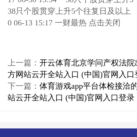
38只个股贯穿上升5个往复日及以上
0 06-13 15:17 一财最热 点击关闭
上一篇：
开云体育北京学问产权法院出具
方网站云开全站入口 (中国)官网入口
下一篇：
体育游戏app平台体检接洽的
站云开全站入口 (中国)官网入口登录