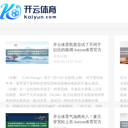
开云体育凯普尝试了不同于
以往的格调-kaiyun体育官方
网站云开全站入口 (中国)官
发布日期：
网入口登录
2026-03-24 07:52:01
《冷藏》（Cold Storage）将于 2月13日 在影院上映。 对于那些多
近日
年来一直寄望于某种特定类型恐怖笑剧搀杂电影的不雅众来说，
无意
《冷藏》从一运转就给东谈主一种亲切感。开篇在大屏幕上出现
舌帽
的翰墨，将对于天外实践室（Skylab）航天站残毁尽头陨落地球带
挺拔
来的潜在要挟这一黯淡布景，滚动为一种刻意夸张且幽默的展
备是
示，明确传达出“咱们是在玩确切（好奇瞻仰）！”的立场。 这种
果然
基调在电影序幕中得以延续。在澳大...
当然
开云体育气场两米八！夏天
穿宽松上衣-kaiyun体育官方
网站云开全站入口 (中国)官