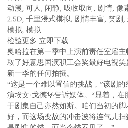
动漫, 可人, 闲静, 吸收取向, 剧情, 
2.5D, 千里浸式模拟, 剧情丰富, 笑剧, 彩
模拟, 模拟
检验更多 立即下载
奥哈拉在第一季中上演前责任室雇主
取了好意思国演职工会奖最好电视笑
新一季的任何拍摄。
“这是一个难以置信的挑战，”该剧
演埃文·戈德堡告诉媒体。“显着，
于剧集自己亦然如斯。咱们当初的脚
好，而这场变故的冲击波将连气儿扫
是剧集的锚，而当今锚不见了。”