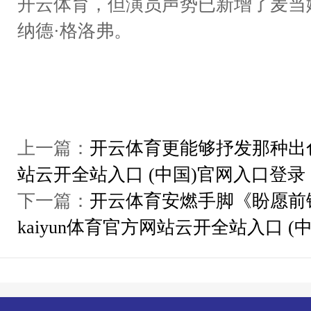
开云体育，但演员声势已新增了麦当
纳德·格洛弗。
上一篇：
开云体育更能够抒发那种出色的
站云开全站入口 (中国)官网入口登录
下一篇：
开云体育安燃手脚《盼愿前
kaiyun体育官方网站云开全站入口 