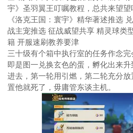
宇》圣羽翼王叮嘱教程，总共来望望
《洛克王国：寰宇》精华著述推选 兑
战主宠推选 征战威望共享 精灵球类
籍 开服速刷教养要津
三十级有个箱中执行室的任务作念完
即是图一兑换玄色的蛋，孵化出来升
进去，第一轮用引燃，第二轮充分放
置他就死了，毋庸管东谈主机。