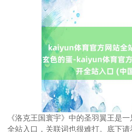
《洛克王国寰宇》中的圣羽翼王是一只
全站入口，关联词也很难打。底下请