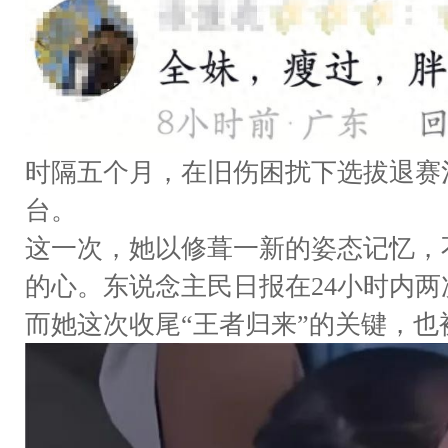
时隔五个月，在旧伤困扰下选拔退赛
台。
这一次，她以修葺一新的姿态记忆，
的心。东说念主民日报在24小时内
而她这次收尾“王者归来”的关键，