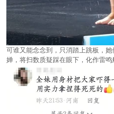
可谁又能念念到，只消踏上跳板，她
婵，将扫数质疑踩在眼下，化作雷鸣