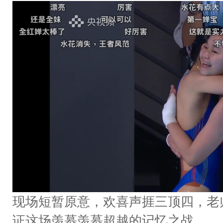
现场短暂原意，欢喜声捱三顶四，老
证这场羡慕羡慕超越的记忆之战。