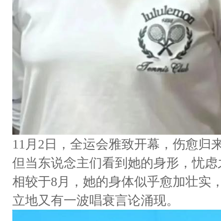
11月2日，全运会雅致开幕，伤愈归
但当东说念主们看到她的身形，忧虑
相较于8月，她的身体似乎愈加壮实
立地又有一波唱衰言论涌现。