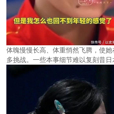
体魄慢慢长高、体重悄然飞腾，使她
多挑战。一些本事细节难以复刻昔日