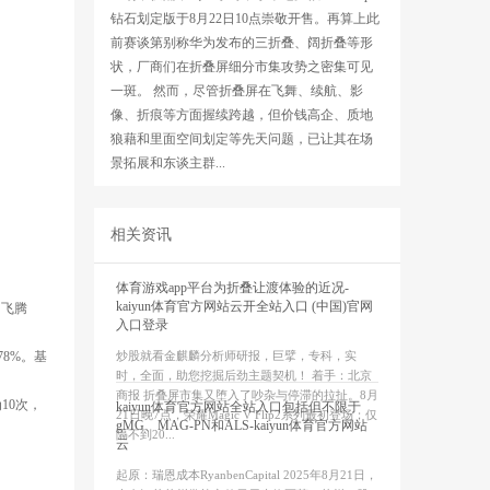
钻石划定版于8月22日10点崇敬开售。再算上此
前赛谈第别称华为发布的三折叠、阔折叠等形
状，厂商们在折叠屏细分市集攻势之密集可见
一斑。 然而，尽管折叠屏在飞舞、续航、影
像、折痕等方面握续跨越，但价钱高企、质地
狼藉和里面空间划定等先天问题，已让其在场
景拓展和东谈主群...
相关资讯
体育游戏app平台为折叠让渡体验的近况-
kaiyun体育官方网站云开全站入口 (中国)官网
月飞腾
入口登录
炒股就看金麒麟分析师研报，巨擘，专科，实
78%。基
时，全面，助您挖掘后劲主题契机！ 着手：北京
商报 折叠屏市集又堕入了吵杂与停滞的拉扯。8月
10次，
kaiyun体育官方网站全站入口包括但不限于
21日晚7点，荣耀Magic V Flip2系列最初登场；仅
gMG、MAG-PN和ALS-kaiyun体育官方网站
隔不到20...
云
起原：瑞恩成本RyanbenCapital 2025年8月21日，