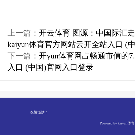
上一篇：
开云体育 图源：中国际汇走
kaiyun体育官方网站云开全站入口 
下一篇：
开yun体育网占畅通市值的7.
入口 (中国)官网入口登录
友情链接：
Powered by
kaiyu