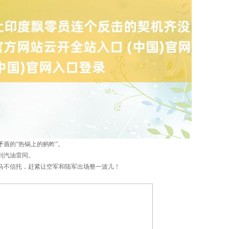
矛盾的“热锅上的蚂蚱”。
到汽油雷同。
马不信托，赶紧让空军和陆军出场整一波儿！