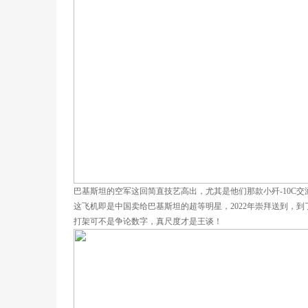
巴基斯坦的空军这回简直技艺高出，尤其是他们那款小歼-10C
这飞机即是中国卖给巴基斯坦的超等明星，2022年崇拜送到，到
打架可不是争论数字，真尺度才是王谈！