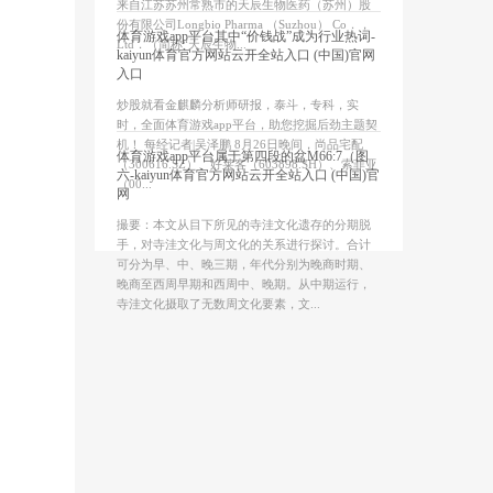
来自江苏苏州常熟市的天辰生物医药（苏州）股
份有限公司Longbio Pharma （Suzhou） Co．，
体育游戏app平台其中“价钱战”成为行业热词-
Ltd．（简称“天辰生物...
kaiyun体育官方网站云开全站入口 (中国)官网
入口
炒股就看金麒麟分析师研报，泰斗，专科，实
时，全面体育游戏app平台，助您挖掘后劲主题契
机！ 每经记者|吴泽鹏 8月26日晚间，尚品宅配
体育游戏app平台属于第四段的盆M66:7（图
（300616.SZ）、好莱客（603898.SH）、索菲亚
六-kaiyun体育官方网站云开全站入口 (中国)官
（00...
网
撮要：本文从目下所见的寺洼文化遗存的分期脱
手，对寺洼文化与周文化的关系进行探讨。合计
可分为早、中、晚三期，年代分别为晚商时期、
晚商至西周早期和西周中、晚期。从中期运行，
寺洼文化摄取了无数周文化要素，文...