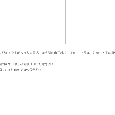
备了会主动找指方向雷达、超先进的电子种植，还有PL-15导弹，射程一下子能甩到
6架的豪华订单，破耗跳动20亿好意思刀！
个彩，证实注解他简直怜爱得很！