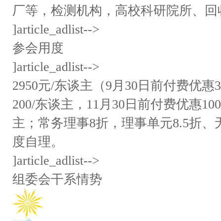
厂等，检测机构，高校科研院所、回
]article_adlist-->
参会用度
]article_adlist-->
2950元/东谈主（9月30日前付费优惠
200/东谈主，11月30日前付费优惠10
主；常务理事8折，理事单元8.5折
度自理。
]article_adlist-->
组委会干系情势