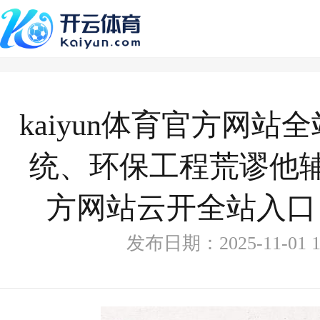
kaiyun体育官方网
统、环保工程荒谬他辅助
方网站云开全站入口 
发布日期：2025-11-01