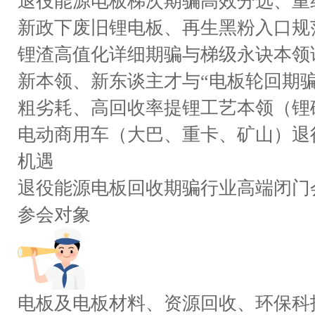
退役能源电板梯次期骗高效分选、重
新政下废旧锂电板、再生黑粉入口规
锂渣高值化详细期骗与梯级永诀本领
新本领、新东谈主才与“电板轮回期
粗劣耗、高回收率提锂工艺本领（锂
电动商用车（大巴、重卡、矿山）退
机遇
退役能源电板回收期骗行业高端闭门
参会对象
电板及电板材料、资源回收、环保科