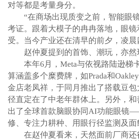
对等都是考量身分。
“在商场出现质变之前，智能眼镜
考证。跟着大模子的冉冉落地，眼镜
受。当今产业还在清早的前夕，凌晨
赵仲夏提到的首饰、潮玩，亦然现
本年6月，Meta与依视路陆逊梯
算涵盖多个糜费牌，如Prada和Oak
金店老凤祥，于同月推出了搭载豆包
径直定在了中老年群体上。另外，和
出了全球首款脑眼协同AI功能眼镜—
修、专注力耕种、用眼行径监测及面
在赵仲夏看来，天然面前厂商还很