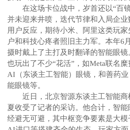
在这场卡位战中，岁首还以“百镜
并未迎来井喷，迭代节律和入局企业
用户反应，期待小米、阿里这类玩家
户和科技心疼者照旧主力军。本年6
摄时戴上了主打及时翻译的智能眼镜
也玩出了不少“花活”，如Meta联名糜
AI（东谈主工智能）眼镜，和善药业（
能眼镜等。
近日，北京智源东谈主工智能商榷
夏收受了记者的采访。他合计，智能
经避无可避，其中枢竞争要素是大模
AI进口等搭建齐全的生态。玩家方