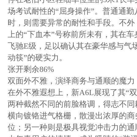
场考试耐性的“屈身操作”。普通通
时，则需要异常的耐性和手段。不外
上的“下血本”号称前所未有，其在
飞驰E级，足以确认其在豪华感与气
动筷”的硬实力。
张开剩余86%
双面外不雅，演绎商务与通顺的魔力
在外不雅遐想上，新A6L展现了其“
两种截然不同的前脸格调，得志不同
横向镀铬进气格栅，散漫出浓厚的商
位；另一种则是极具视觉冲击力的通