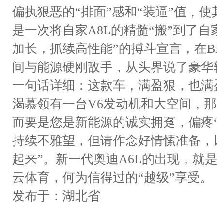
偏执狠恶的“排面”感和“装逼”值，
是一次将自家A8L的精髓“搬”到了
加长，抓续高性能”的搏斗宣言，在B
间与能源硬刚敌手，从头界说了豪华
一句话详细：这款车，满盈狠，也满
渴慕领有一台V6发动机和大空间，那
而要是您是新能源的诚实拥趸，偏疼
持续不雅望，但请作念好情愫准备，以
起来”。新一代奥迪A6L的出现，就
云体育，何为信得过的“越级”享受。
发布于：湖北省