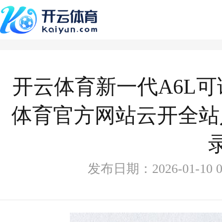
开云体育新一代A6L可谓是
体育官方网站云开全站入
发布日期：2026-01-10