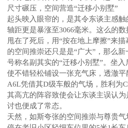
尺寸碾压，空间营造“迁移小别墅”
起头映入眼帘的，是其令东谈主感触的
轴距更是暴涨至3066毫米。这么的
甩在了死后，用“按在地上摩擦”来
的空间推崇还只是是“广大”，那么新
号称名副其实的“迁移小别墅”。坐
使不错轻松铺设一张充气床，透澈平
A6L凭借其D级车般的气场，胜利为
其高亢的阵容致使会让东谈主误认为
讨也便成了常态。
天然，如斯夸张的空间推崇与尊贵气
停在老旧小区轻细车位里的5米1长