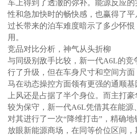
车上得到了透澈的弥补。能源反应的
性和急加快时的畅快感，也赢得了平
过长带来的泊车难度暗示了多少怀恨
用。
竞品对比分析，神气从头折柳
与同级别敌手比较，新一代A6L的竞
行了升级，但在车身尺寸和空间方面，
马在动态操控方面领有更强的通顺基
上风还是占据了半个身位。而主打豪
较为保守，新一代A6L凭借其在能
对其进行了一次“降维打击”，精确
放眼新能源商场，在同等价位区间，期