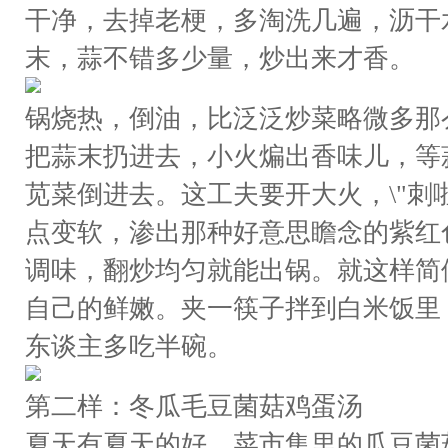
干净，去掉老梗，多淘洗几遍，沥干
末，蒜不错多少量，炒出来才香。
锅烧热，倒油，比泛泛炒菜略微多那
把蒜末扔进去，小火煸出香味儿，等
苋菜倒进去。这工夫要开大火，\"刺
点变软，渗出那种好意思瞻念的紫红
调味，翻炒均匀就能出锅。就这样简
自己的鲜嫩。夹一筷子拌到白米饭里
东谈主多吃半碗。
第二样：冬瓜毛豆菌菇鸡蛋汤
夏天有夏天的好，菜市集里的瓜豆菌