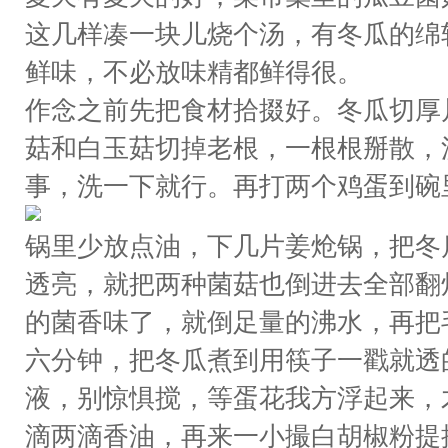
这几样凑一块儿烧个汤，有冬瓜的绵
鲜味，不必放味精都鲜得很。
作念之前先把食材拾掇好。冬瓜切厚
菇和白玉菇切掉老根，一根根掰散，
事，洗一下就行。再打两个鸡蛋到碗
锅里少放点油，下几片姜炝锅，把冬
透亮，就把两种菌菇也倒进去全部翻
的菌香味了，就倒足量的沸水，再把
六分钟，把冬瓜煮到用筷子一戳就透
液，别惊惧搅，等蛋花我方浮起来，
滴两滴香油，再来一小撮白胡椒粉提