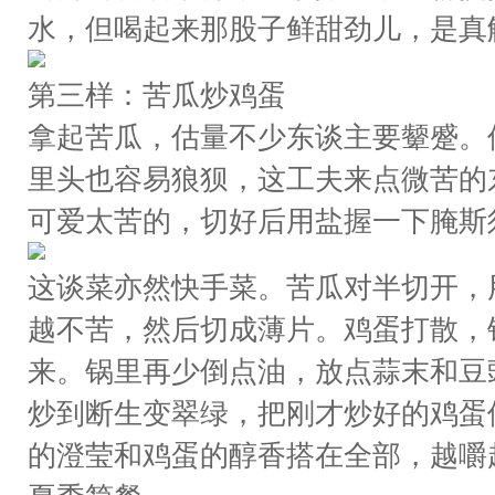
水，但喝起来那股子鲜甜劲儿，是真
第三样：苦瓜炒鸡蛋
拿起苦瓜，估量不少东谈主要颦蹙。
里头也容易狼狈，这工夫来点微苦的
可爱太苦的，切好后用盐握一下腌斯
这谈菜亦然快手菜。苦瓜对半切开，
越不苦，然后切成薄片。鸡蛋打散，
来。锅里再少倒点油，放点蒜末和豆
炒到断生变翠绿，把刚才炒好的鸡蛋
的澄莹和鸡蛋的醇香搭在全部，越嚼