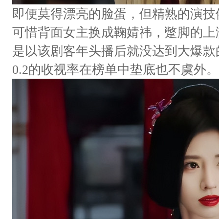
即便莫得漂亮的脸蛋，但精熟的演技
可惜背面女主换成鞠婧祎，蹩脚的上
是以该剧客年头播后就没达到大爆款
0.2的收视率在榜单中垫底也不虞外。