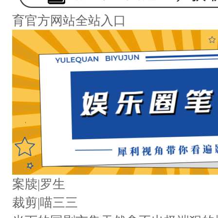
育官方网站全站入口
案牍|罗生
裁剪|喵三三